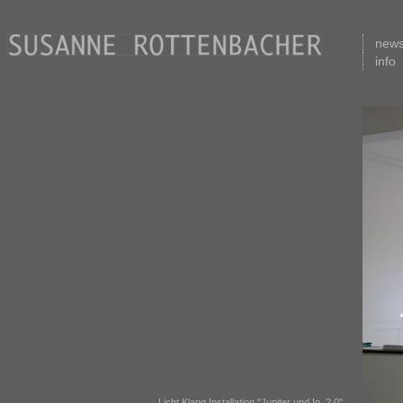
new
info
Licht Klang Installation "Jupiter und Io, 2.0"